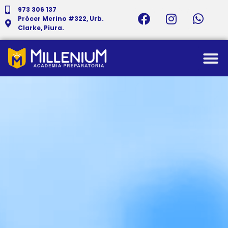
973 306 137
Prócer Merino #322, Urb.
Clarke, Piura.