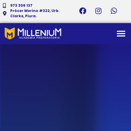
973 306 137
Prócer Merino #322, Urb.
Clarke, Piura.