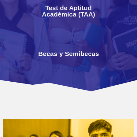
Académica (TAA)
Test de Aptitud
Académica (TAA)
Ver más
Becas y Semibecas
Becas y Semibecas
Ver más