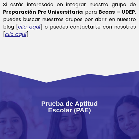
Si estás interesado en integrar nuestro grupo de
Preparación Pre Universitaria
para
Becas – UDEP
,
puedes buscar nuestros grupos por abrir en nuestro
blog [
clic aquí
] o puedes contactarte con nosotros
[
clic aquí
].
Prueba de Aptitud
Escolar (PAE)
Prueba de Aptitud
Escolar (PAE)
Ver más
Test de Aptitud